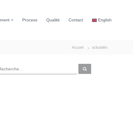
ement
Process
Qualité
Contact
English
Accueil
actualités
R
e
c
h
e
r
c
h
e
r